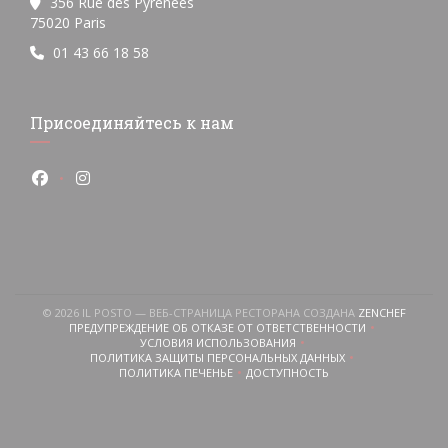
356 Rue des Pyrénées
((открывается в новом окне))
75020 Paris
01 43 66 18 58
Присоединяйтесь к нам
Facebook ((открывается в новом окне))
Instagram ((открывается в новом окне))
((ОТКР
© 2026 IL POSTO — ВЕБ-СТРАНИЦА РЕСТОРАНА СОЗДАНА
ZENCHEF
ПРЕДУПРЕЖДЕНИЕ ОБ ОТКАЗЕ ОТ ОТВЕТСТВЕННОСТИ
((ОТКРЫВАЕТСЯ В НОВОМ ОКНЕ))
ется в новом окне))
ткрывается в новом окне))
УСЛОВИЯ ИСПОЛЬЗОВАНИЯ
((ОТКРЫВАЕТСЯ В НОВОМ ОКНЕ))
ПОЛИТИКА ЗАЩИТЫ ПЕРСОНАЛЬНЫХ ДАННЫХ
((ОТКРЫВАЕТСЯ В НОВОМ ОКНЕ))
ПОЛИТИКА ПЕЧЕНЬЕ
ДОСТУПНОСТЬ
((ОТКРЫВАЕТСЯ В НОВОМ ОКНЕ))
((ОТКРЫВАЕТСЯ В НОВОМ ОКН