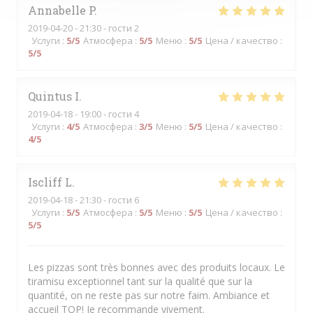
Annabelle
P
2019-04-20
- 21:30 - гости 2
Услуги
:
5
/5
Атмосфера
:
5
/5
Меню
:
5
/5
Цена / качество
:
5
/5
Quintus
I
2019-04-18
- 19:00 - гости 4
Услуги
:
4
/5
Атмосфера
:
3
/5
Меню
:
5
/5
Цена / качество
:
4
/5
Iscliff
L
2019-04-18
- 21:30 - гости 6
Услуги
:
5
/5
Атмосфера
:
5
/5
Меню
:
5
/5
Цена / качество
:
5
/5
Les pizzas sont très bonnes avec des produits locaux. Le
tiramisu exceptionnel tant sur la qualité que sur la
quantité, on ne reste pas sur notre faim. Ambiance et
accueil TOP! Je recommande vivement.