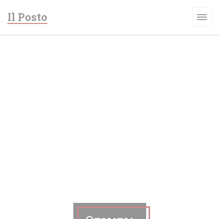
Панель управления cookies
Il Posto
ВОМ ОКНЕ))