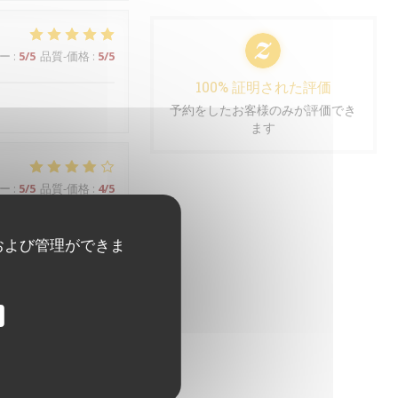
ー
:
5
/5
品質-価格
:
5
/5
100% 証明された評価
予約をしたお客様のみが評価でき
ます
ー
:
5
/5
品質-価格
:
4
/5
および管理ができま
ー
:
3
/5
品質-価格
:
3
/5
ー
:
5
/5
品質-価格
:
5
/5