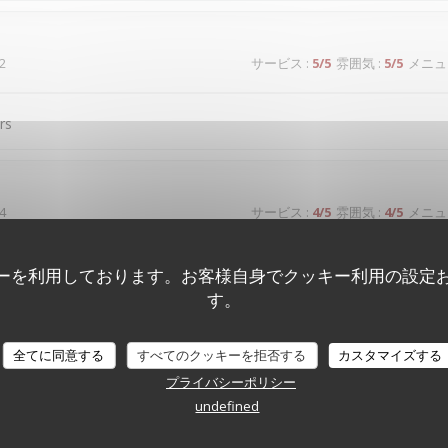
2
サービス
:
5
/5
雰囲気
:
5
/5
メニュ
rs
4
サービス
:
4
/5
雰囲気
:
4
/5
メニュ
ーを利用しております。お客様自身でクッキー利用の設定
す。
5
サービス
:
4
/5
雰囲気
:
4
/5
メニュ
全てに同意する
すべてのクッキーを拒否する
カスタマイズする
プライバシーポリシー
4
サービス
:
5
/5
雰囲気
:
4
/5
メニュ
undefined
-prix, une équipe très agréable et un repas delizioso !