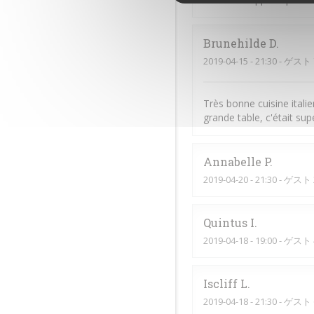
Brunehilde
D
2019-04-15
- 21:30 - ゲスト 
Très bonne cuisine itali
grande table, c'était sup
Annabelle
P
2019-04-20
- 21:30 - ゲスト 
Quintus
I
2019-04-18
- 19:00 - ゲスト 
Iscliff
L
2019-04-18
- 21:30 - ゲスト 