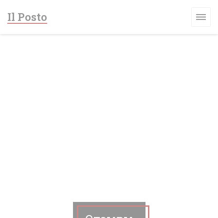
Панель управления cookies
Il Posto
ВОМ ОКНЕ))