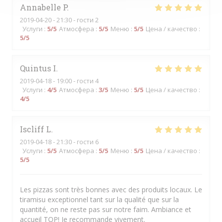
Annabelle
P
2019-04-20
- 21:30 - гости 2
Услуги
:
5
/5
Атмосфера
:
5
/5
Меню
:
5
/5
Цена / качество
:
5
/5
Quintus
I
2019-04-18
- 19:00 - гости 4
Услуги
:
4
/5
Атмосфера
:
3
/5
Меню
:
5
/5
Цена / качество
:
4
/5
Iscliff
L
2019-04-18
- 21:30 - гости 6
Услуги
:
5
/5
Атмосфера
:
5
/5
Меню
:
5
/5
Цена / качество
:
5
/5
Les pizzas sont très bonnes avec des produits locaux. Le
tiramisu exceptionnel tant sur la qualité que sur la
quantité, on ne reste pas sur notre faim. Ambiance et
accueil TOP! Je recommande vivement.