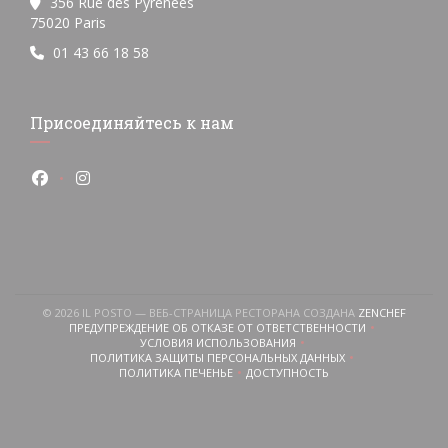
356 Rue des Pyrénées
((открывается в новом окне))
75020 Paris
01 43 66 18 58
Присоединяйтесь к нам
Facebook ((открывается в новом окне))
Instagram ((открывается в новом окне))
((ОТКР
© 2026 IL POSTO — ВЕБ-СТРАНИЦА РЕСТОРАНА СОЗДАНА
ZENCHEF
ПРЕДУПРЕЖДЕНИЕ ОБ ОТКАЗЕ ОТ ОТВЕТСТВЕННОСТИ
((ОТКРЫВАЕТСЯ В НОВОМ ОКНЕ))
ется в новом окне))
ткрывается в новом окне))
УСЛОВИЯ ИСПОЛЬЗОВАНИЯ
((ОТКРЫВАЕТСЯ В НОВОМ ОКНЕ))
ПОЛИТИКА ЗАЩИТЫ ПЕРСОНАЛЬНЫХ ДАННЫХ
((ОТКРЫВАЕТСЯ В НОВОМ ОКНЕ))
ПОЛИТИКА ПЕЧЕНЬЕ
ДОСТУПНОСТЬ
((ОТКРЫВАЕТСЯ В НОВОМ ОКНЕ))
((ОТКРЫВАЕТСЯ В НОВОМ ОКН