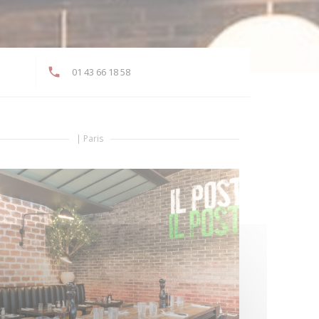
01 43 66 18 58
)
|
Paris