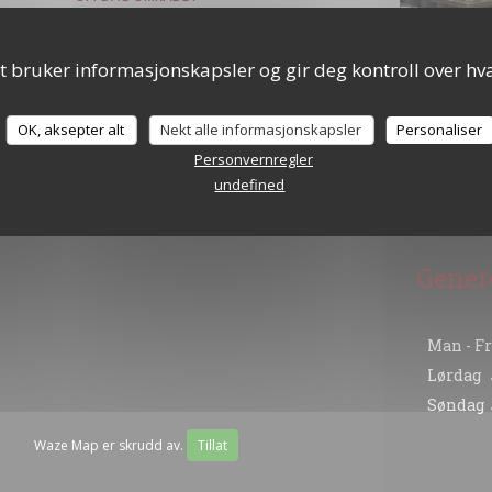
t bruker informasjonskapsler og gir deg kontroll over hva
OK, aksepter alt
Nekt alle informasjonskapsler
Personaliser
Personvernregler
undefined
Gener
Man
-
Fr
Lørdag
Søndag
Waze Map er skrudd av.
Tillat