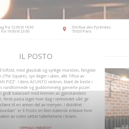
g fra 12:00 til 14:30
356 Rue des Pyrénées
((åpner i et nytt vindu)
fra 19:00 til 23:00
75020 Paris
IL POSTO
ell loftstil, med glasstak og synlige murstein, fengsler
o (The Square), syv dager i uken, alle Tifosi av
 PIZZ'. I dens ACUNTO vedovn, blant de beste i
les rundformede og guddommelig garnerte pizzer.
ti godt balansert med kremen av gjenstandens
, fersk pasta laget hver dag i verkstedet vårt gir
fære til en annen del av menyen. I distriktet
ourdain" er Il Posto en liten italiensk enklave hvor
aken av solen setter tallerkenene i brann.
OPPDAG OMRÅDET