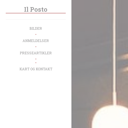
Panel for informasjonskapsler
Il Posto
BILDER
ANMELDELSER
PRESSEARTIKLER
((ÅPNER I ET NYTT VINDU))
KART OG KONTAKT