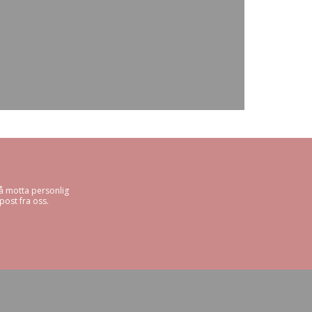
*
å motta personlig
ost fra oss.