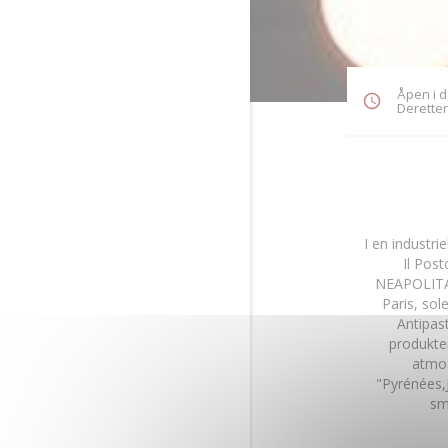
Åpen i da
Deretter 
I en industri
Il Post
NEAPOLITAN
Paris, so
Antipas
produkter
atmos
"Pyrénées,J
sm