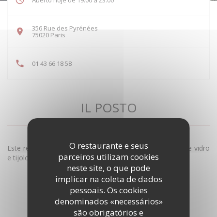
Aberto hoje de 19:00 a 23:00
356 Rue des Pyrénées
((abre numa nova janela))
75020 Paris
01 43 66 18 58
IL POSTO
Restaurante italiano
|
Paris
O restaurante e seus
Este restaurante industrial de estilo loft, com telhados de vidro
parceiros utilizam cookies
e tijolos expostos, oferece cozinha italiana.
neste site, o que pode
implicar na coleta de dados
DESCUBRA A ÁREA
pessoais. Os cookies
denominados «necessários»
são obrigatórios e