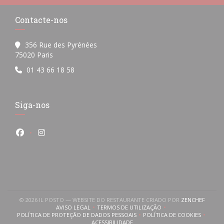
Contacte-nos
356 Rue des Pyrénées
((abre numa nova janela))
75020 Paris
01 43 66 18 58
Siga-nos
Facebook ((abre numa nova janela))
Instagram ((abre numa nova janela))
((ABRE
© 2026 IL POSTO — WEBSITE DO RESTAURANTE CRIADO POR
ZENCHEF
 nova janela))
re numa nova janela))
AVISO LEGAL
TERMOS DE UTILIZAÇÃO
((ABRE NUMA NOVA JANELA))
((ABRE NUMA NOVA JANELA))
POLÍTICA DE PROTEÇÃO DE DADOS PESSOAIS
POLÍTICA DE COOKIES
((ABRE NUMA NOVA JANELA))
((ABRE NUMA NOVA
ACESSIBILIDADE