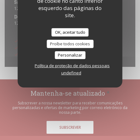
de cookie no canto inferior
Sábado
esquerdo das páginas do
12:00 - 15:00
18:45 - 23:00
•
site.
Domingo
12:00 - 15:00
18:45 - 22:30
•
Métodos de pagamento
OK, aceitar tudo
Títulos de restaurante
Proíbe todos cookies
Dinheiro
Cartão Azul
Personalizar
Política de proteção de dados pessoais
undefined
Mantenha-se atualizado
*
Subscrever a nossa newsletter para receber comunicações
personalizadas e ofertas de marketing por correio eletrónico da
nossa parte.
SUBSCREVER