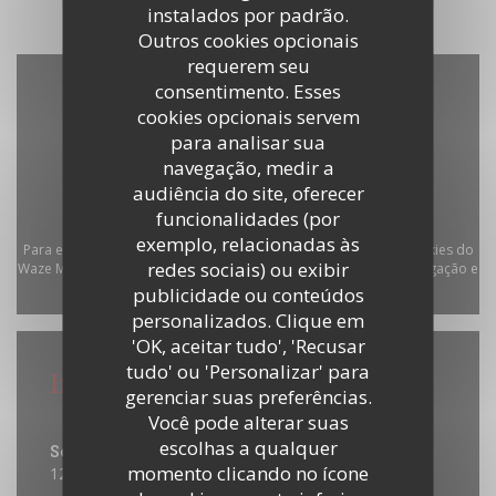
instalados por padrão.
Outros cookies opcionais
requerem seu
consentimento. Esses
cookies opcionais servem
para analisar sua
navegação, medir a
audiência do site, oferecer
funcionalidades (por
exemplo, relacionadas às
Para exibir o mapa interativo do Waze, você deve aceitar os cookies do
redes sociais) ou exibir
Waze Map (Google). Esses cookies podem coletar dados de navegação e
publicidade ou conteúdos
localização.
Autorizar
personalizados. Clique em
'OK, aceitar tudo', 'Recusar
tudo' ou 'Personalizar' para
Informações gerais
gerenciar suas preferências.
Horário de abertura
Você pode alterar suas
escolhas a qualquer
Seg
-
Sex
momento clicando no ícone
12:00 - 14:30
19:00 - 23:00
•