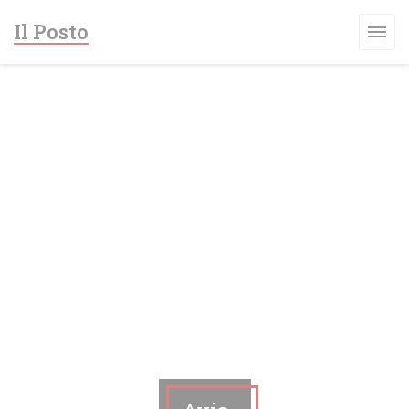
Personnalisation de vos choix en matière de cookies
Il Posto
 NOUVELLE FENÊTRE))