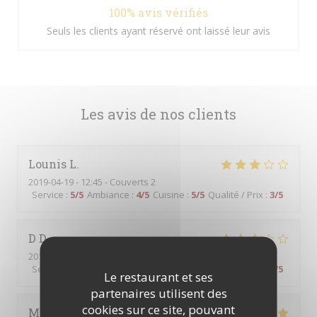
100% avis vérifiés
Seuls les clients ayant réservé ont laissé leur avis
Les avis de nos clients
Lounis
L
2019-04-19
- 12:45 - Couverts 2
Service
:
5
/5
Ambiance
:
4
/5
Cuisine
:
5
/5
Qualité / Prix
:
3
/5
D
D
2019-04-23
- 19:00 - Couverts 2
Service
:
5
/5
Ambiance
:
4
/5
Cuisine
:
3
/5
Qualité / Prix
:
4
/5
Le restaurant et ses
partenaires utilisent des
cookies sur ce site, pouvant
Martine
M