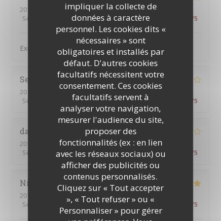
impliquer la collecte de
2019-04-24
- 19:00 - Couverts 2
données à caractère
Service
:
5
/5
Ambiance
:
5
/5
Cuisine
:
5
/5
Qualité / Prix
:
5
/5
personnel. Les cookies dits «
nécessaires » sont
Excellent comme toujours
obligatoires et installés par
défaut. D'autres cookies
facultatifs nécessitent votre
Sean
S
consentement. Ces cookies
2019-04-20
- 19:00 - Couverts 4
facultatifs servent à
Service
:
4
/5
Ambiance
:
4
/5
Cuisine
:
5
/5
Qualité / Prix
:
4
/5
analyser votre navigation,
mesurer l'audience du site,
proposer des
dario
G
fonctionnalités (ex : en lien
2019-04-21
- 13:00 - Couverts 5
avec les réseaux sociaux) ou
Service
:
4
/5
Ambiance
:
4
/5
Cuisine
:
3
/5
Qualité / Prix
:
3
/5
afficher des publicités ou
contenus personnalisés.
Nicolas
B
Cliquez sur « Tout accepter
2019-04-20
- 21:30 - Couverts 4
», « Tout refuser » ou «
Service
:
5
/5
Ambiance
:
4
/5
Cuisine
:
5
/5
Qualité / Prix
:
5
/5
Personnaliser » pour gérer