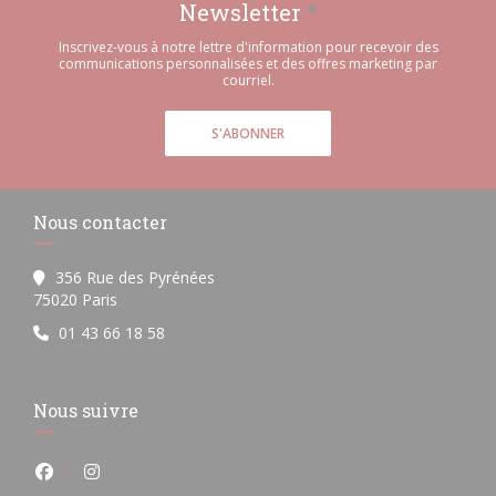
Newsletter
*
Inscrivez-vous à notre lettre d'information pour recevoir des
communications personnalisées et des offres marketing par
courriel.
S'ABONNER
Nous contacter
356 Rue des Pyrénées
((ouvre une nouvelle fenêtre))
75020 Paris
01 43 66 18 58
Nous suivre
Facebook ((ouvre une nouvelle fenêtre))
Instagram ((ouvre une nouvelle fenêtre))