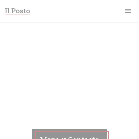
Personalización de sus opciones de cookies
Il Posto
EVA VENTANA))