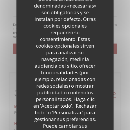
denominadas «necesarias»
son obligatorias y se
instalan por defecto. Otras
cookies opcionales
De acuerdo con la normativa de protección de datos, puede ejercer su derecho
a no recibir comunicaciones comerciales inscribiéndose en la Lista Robinson:
requieren su
listarobinson.es
. Para más información sobre el tratamiento de sus datos,
consulte nuestra
política de privacidad
.
consentimiento. Estas
cookies opcionales sirven
para analizar su
navegación, medir la
audiencia del sitio, ofrecer
funcionalidades (por
ejemplo, relacionadas con
Información general
redes sociales) o mostrar
356 Rue des Pyrénées
publicidad o contenidos
ITINERARIO
((abre en una nueva ventana))
75020 Paris
personalizados. Haga clic
en 'Aceptar todo', 'Rechazar
Metro
todo' o 'Personalizar' para
Pyrénées / Jourdain
gestionar sus preferencias.
Horario de apertura
Puede cambiar sus