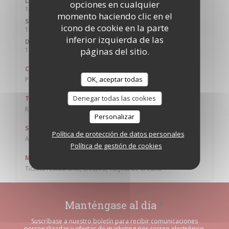
Lun
-
Vie
opciones en cualquier
12:00 - 14:30
19:00 - 23:00
•
momento haciendo clic en el
Sábado
icono de cookie en la parte
12:00 - 15:00
18:45 - 23:00
•
inferior izquierda de las
Domingo
páginas del sitio.
12:00 - 15:00
18:45 - 22:30
•
Cocina
OK, aceptar todas
Pastas, Pizza, Italiana
Denegar todas las cookies
Tipo de negocio
Restaurante Italiano
Personalizar
Servicios
Política de protección de datos personales
Acceso WiFi, Terraza
Política de gestión de cookies
Métodos de pago
Tickets restaurante, Efectivo, Tarjeta de Crédito
Manténgase al día
*
Suscríbase a nuestro boletín para recibir comunicaciones
personalizadas y ofertas de marketing por correo electrónico.