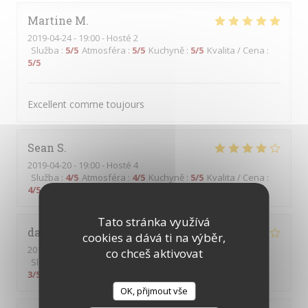
Martine
M
2019-04-24
- 19:00 - Hosté 2
Služba
:
5
/5
Atmosféra
:
5
/5
Kuchyně
:
5
/5
Kvalita / Cena
:
5
/5
Excellent comme toujours
Sean
S
2019-04-20
- 19:00 - Hosté 4
Služba
:
4
/5
Atmosféra
:
4
/5
Kuchyně
:
5
/5
Kvalita / Cena
:
4
/5
Tato stránka využívá
dario
G
cookies a dává ti na výběr,
2019-04-21
- 13:00 - Hosté 5
co chceš aktivovat
Služba
:
4
/5
Atmosféra
:
4
/5
Kuchyně
:
3
/5
Kvalita / Cena
:
3
/5
OK, přijmout vše