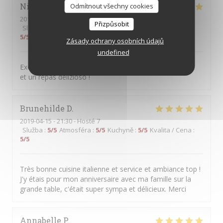
Nicolas
B
Odmítnout všechny cookies
2019-04-20
- 21:30 - Hosté 4
Přizpůsobit
Služba
:
5
/5
Atmosféra
:
4
/5
Kuchyně
:
5
/5
Kvalita / Cena
:
5
/5
Zásady ochrany osobních údajů
undefined
Excellent rapport qualité-prix, une équipe très agréable
et un repas delizioso !
Brunehilde
D
2019-04-15
- 21:30 - Hosté 7
Služba
:
5
/5
Atmosféra
:
5
/5
Kuchyně
:
5
/5
Kvalita / Cena
:
5
/5
Très bonne cuisine italienne et service et ambiance top !
J'y étais pour mon anniversaire avec ma famille sur la
grande table, c'était super sympa et délicieux. Merci
Annabelle
P