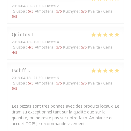
2019-04-20
- 21:30 - Hosté 2
Služba
:
5
/5
Atmosféra
:
5
/5
Kuchyně
:
5
/5
Kvalita / Cena
:
5
/5
Quintus
I
2019-04-18
- 19:00 - Hosté 4
Služba
:
4
/5
Atmosféra
:
3
/5
Kuchyně
:
5
/5
Kvalita / Cena
:
4
/5
Iscliff
L
2019-04-18
- 21:30 - Hosté 6
Služba
:
5
/5
Atmosféra
:
5
/5
Kuchyně
:
5
/5
Kvalita / Cena
:
5
/5
Les pizzas sont très bonnes avec des produits locaux. Le
tiramisu exceptionnel tant sur la qualité que sur la
quantité, on ne reste pas sur notre faim. Ambiance et
accueil TOP! Je recommande vivement.