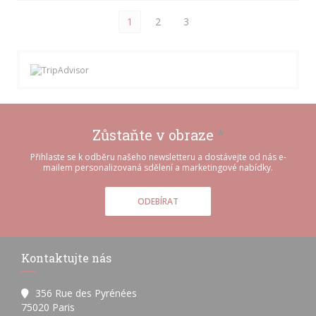
1
2
3
Zůstaňte v obraze
*
Přihlaste se k odběru našeho newsletteru a dostávejte od nás e-
mailem personalizovaná sdělení a marketingové nabídky.
ODEBÍRAT
Kontaktujte nás
356 Rue des Pyrénées
((otevře se v novém okně))
75020 Paris