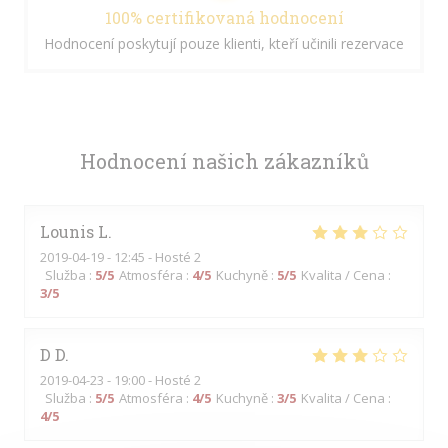
100% certifikovaná hodnocení
Hodnocení poskytují pouze klienti, kteří učinili rezervace
Hodnocení našich zákazníků
Lounis
L
2019-04-19
- 12:45 - Hosté 2
Služba
:
5
/5
Atmosféra
:
4
/5
Kuchyně
:
5
/5
Kvalita / Cena
:
3
/5
D
D
2019-04-23
- 19:00 - Hosté 2
Služba
:
5
/5
Atmosféra
:
4
/5
Kuchyně
:
3
/5
Kvalita / Cena
:
4
/5